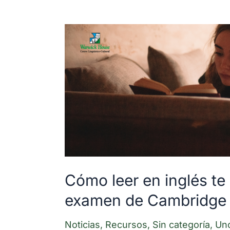
Cómo
leer
en
inglés
te
ayuda
a
mejorar
en
Cómo leer en inglés te
el
examen de Cambridge
examen
de
Noticias
,
Recursos
,
Sin categoría
,
Un