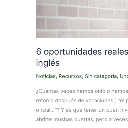
ganas
cuando
sabes
inglés
6 oportunidades reale
inglés
Noticias
,
Recursos
,
Sin categoría
,
Un
¿Cuántas veces hemos oído o hemos d
retomo después de vacaciones”, “el 
oficial…”? Y es que tener un buen ni
abrirte muchas puertas, pero a veces