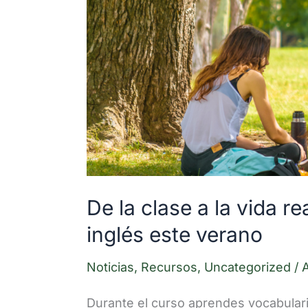
De
la
clase
a
la
vida
real:
7
situaciones
De la clase a la vida re
para
inglés este verano
usar
tu
Noticias
,
Recursos
,
Uncategorized
/
inglés
Durante el curso aprendes vocabulario,
este