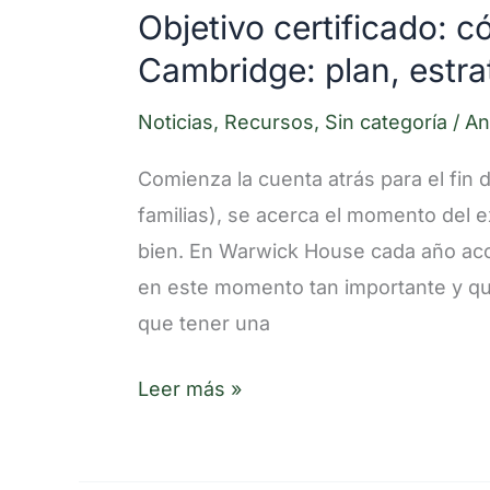
plan,
Objetivo certificado: 
estrategias
Cambridge: plan, estrat
y
errores
Noticias
,
Recursos
,
Sin categoría
/
An
a
Comienza la cuenta atrás para el fin 
evitar
familias), se acerca el momento del
bien. En Warwick House cada año a
en este momento tan importante y qu
que tener una
Leer más »