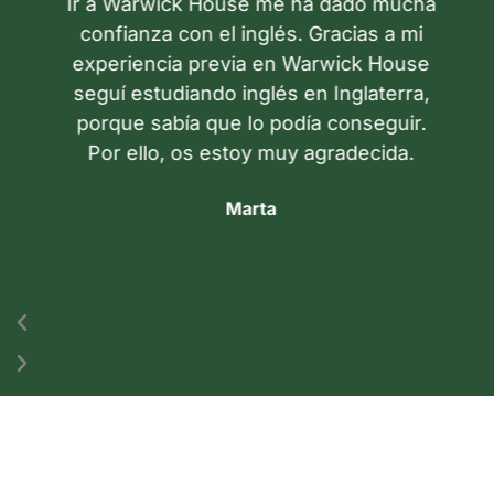
Ir a Warwick House me ha dado mucha
n
i
confianza con el inglés. Gracias a mi
h
experiencia previa en Warwick House
t
g
seguí estudiando inglés en Inglaterra,
ha
e
u
porque sabía que lo podía conseguir.
r
i
Por ello, os estoy muy agradecida.
i
e
Marta
o
n
r
t
e