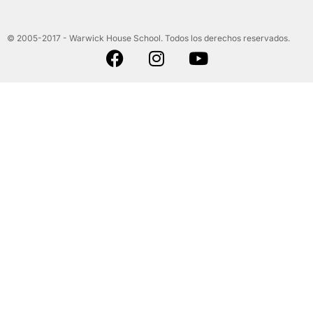
© 2005-2017 - Warwick House School. Todos los derechos reservados.
F
I
Y
a
n
o
c
s
u
e
t
t
b
a
u
o
g
b
o
r
e
k
a
m