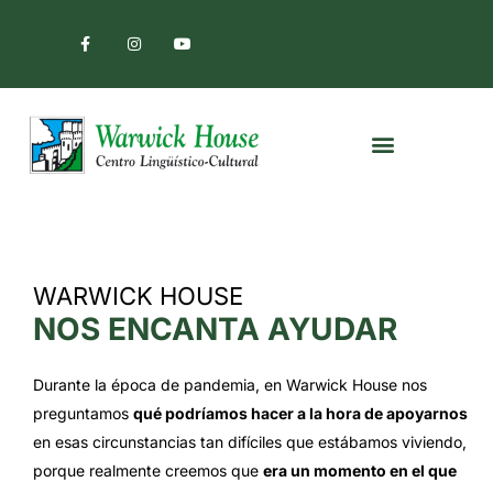
Ir
F
I
Y
a
n
o
al
c
s
u
e
t
t
contenido
b
a
u
o
g
b
o
r
e
k
a
Menú
-
m
f
WARWICK HOUSE
NOS ENCANTA AYUDAR
Durante la época de pandemia, en Warwick House nos
preguntamos
qué podríamos hacer a la hora de apoyarnos
en esas circunstancias tan difíciles que estábamos viviendo,
porque realmente creemos que
era un momento en el que